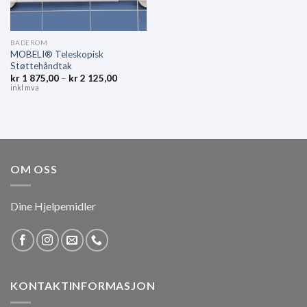
BADEROM
MOBELI® Teleskopisk
Støttehåndtak
kr
1 875,00
–
kr
2 125,00
inkl mva
OM OSS
Dine Hjelpemidler
KONTAKTINFORMASJON