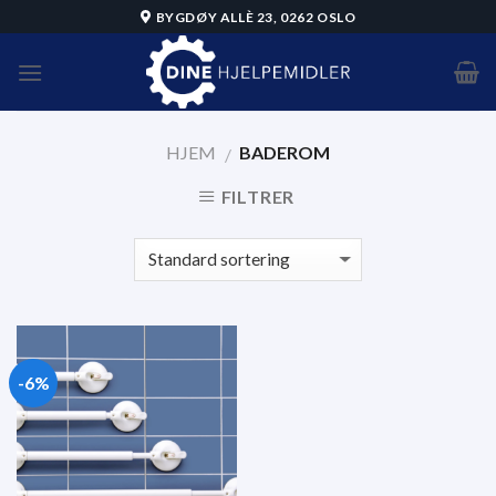
Skip
BYGDØY ALLÈ 23, 0262 OSLO
to
content
HJEM
BADEROM
/
FILTRER
-6%