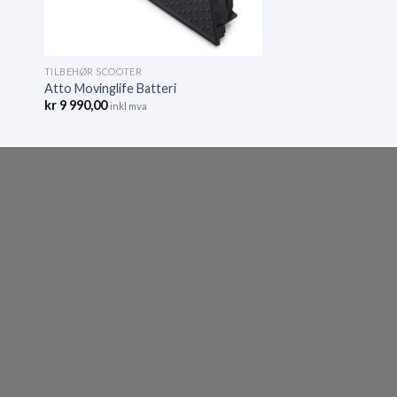
TILBEHØR SCOOTER
Atto Movinglife Batteri
kr
9 990,00
inkl mva