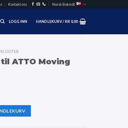
s
Kontakt oss
Norsk Bokmål
LOGG INN
HANDLEKURV /
KR
0,00
 SCOOTER
 til ATTO Moving
ANDLEKURV