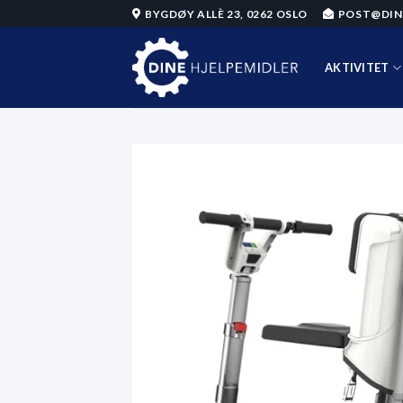
Skip
BYGDØY ALLÈ 23, 0262 OSLO
POST@DIN
to
content
AKTIVITET