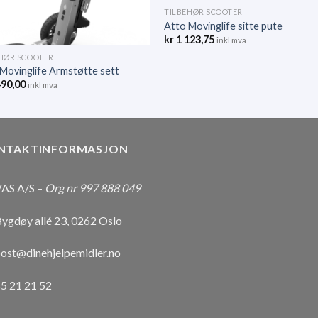
TILBEHØR SCOOTER
Atto Movinglife sitte pute
kr
1 123,75
inkl mva
HØR SCOOTER
Movinglife Armstøtte sett
490,00
inkl mva
NTAKTINFORMASJON
AS A/S –
Org nr 997 888 049
ygdøy allé 23, 0262 Oslo
ost@dinehjelpemidler.no
5 21 21 52