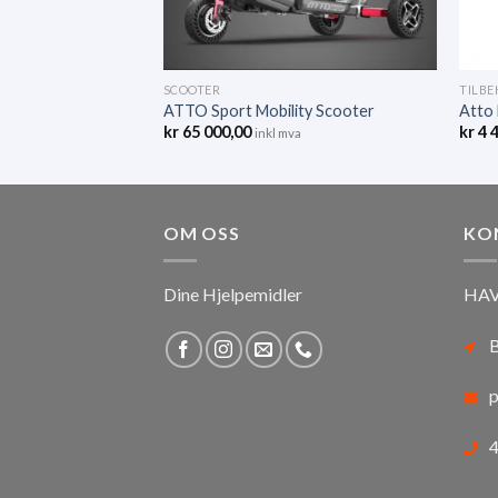
SCOOTER
TILBE
ATTO Sport Mobility Scooter
Atto 
kr
65 000,00
kr
4 
inkl mva
OM OSS
KO
Dine Hjelpemidler
HAV
B
p
4