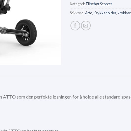
Kategori:
Tilbehør Scooter
Stikkord:
Atto
,
Krykkeholder
,
krykker
din ATTO som den perfekte løsningen for å holde alle standard spa
ne når ATTO er brettet sammen