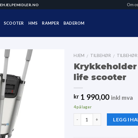
Om os
EHJELPEMIDLER.NO
SCOOTER
HMS
RAMPER
BADEROM
HJEM
TILBEHØR
TILBEHØR
/
/
Krykkeholder
life scooter
1 990,00
kr
inkl mva
4 på lager
Antall
LEGG I H