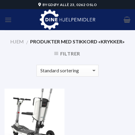
Skip
BYGDØY ALLÈ 23, 0262 OSLO
to
content
HJEM
PRODUKTER MED STIKKORD «KRYKKER»
/
FILTRER